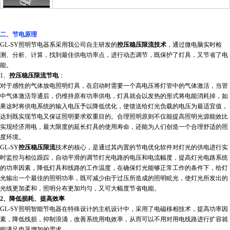
二、节电原理
GL-SY照明节电器系采用我公司自主研发的
控压稳压限流技术
，通过微电脑实时检
测、分析、计算，找到最佳供电功率点，进行动态调节，既保护了灯具，又节省了电
能。
1、
控压稳压限流节电
：
对于感性的气体放电照明灯具，在启动时需要一个高电压将灯管中的气体激活，当管
中气体激活导通后，仍维持原有功率供电，灯具就会以发热的形式将电能消耗掉，如
果这时将供电系统的输入电压予以降低优化，使馈送给灯光负载的电压为最适宜值，
达到既实现节电又保证照明要求双重目的。合理照明原则不仅能提高照明光源能效比
实现经济用电，最大限度的延长灯具的使用寿命，还能为人们创造一个合理舒适的照
度环境。
GL-SY
控压稳压限流
技术的核心，是通过其内置的节电优化软件对灯光的供电进行实
时监控与相位跟踪，自动平滑的调节灯光电路的电压和电流幅度，提高灯光电路系统
的功率因素，降低灯具和线路的工作温度，在确保灯光能够正常工作的条件下，给灯
光输出一个最佳的照明功率，既可减少由于过压所造成的照明眩光，使灯光所发出的
光线更加柔和，照明分布更加均匀，又可大幅度节省电能。
2
、降低损耗、提高效率
GL-SY照明智能节电器在特殊设计的主机设计中，采用了电磁移相技术，提高功率因
素，降低线损，抑制浪涌，改善系统用电效率，从而可以不用对用电线路进行扩容就
能满足电器增加的需求。