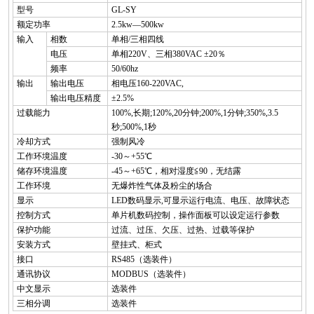
型号
GL-SY
额定功率
2.5kw—500kw
输入
相数
单相/三相四线
电压
单相220V、三相380VAC ±20％
频率
50/60hz
输出
输出电压
相电压160-220VAC,
输出电压精度
±2.5%
过载能力
100%,长期;120%,20分钟;200%,1分钟;350%,3.5
秒;500%,1秒
冷却方式
强制风冷
工作环境温度
-30～+55℃
储存环境温度
-45～+65℃，相对湿度≦90，无结露
工作环境
无爆炸性气体及粉尘的场合
显示
LED数码显示,可显示运行电流、电压、故障状态
控制方式
单片机数码控制，操作面板可以设定运行参数
保护功能
过流、过压、欠压、过热、过载等保护
安装方式
壁挂式、柜式
接口
RS485（选装件）
通讯协议
MODBUS（选装件）
中文显示
选装件
三相分调
选装件