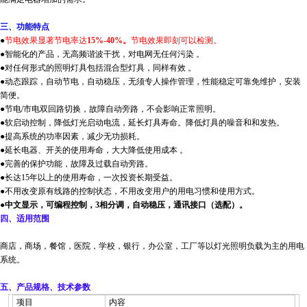
三、功能特点
●
节电效果显著节电率达
15%-40%。
节电效果即刻可以检测。
●智能化的产品，无高频谐波干扰，对电网无任何污染 。
●对任何形式的照明灯具包括混合型灯具，同样有效 。
●动态跟踪，自动节电，自动稳压，无须专人操作管理，性能稳定可靠免维护，安装
简便。
●节电/市电双回路切换，故障自动旁路，不会影响正常照明。
●软启动控制，降低灯光启动电流，延长灯具寿命。降低灯具的噪音和和发热。
●提高系统的功率因素，减少无功损耗。
●延长电器、开关的使用寿命，大大降低使用成本 。
●完善的保护功能，故障及过载自动旁路。
●长达15年以上的使用寿命，一次投资长期受益。
●不用改变原有线路的控制状态，不用改变用户的用电习惯和使用方式。
●中文显示，可编程控制，3相分调，自动稳压，通讯接口（选配）。
四、适用范围
商店，商场，餐馆，医院，学校，银行，办公室，工厂等以灯光照明负载为主的用电
系统。
五、产品规格、技术参数
项目
内容