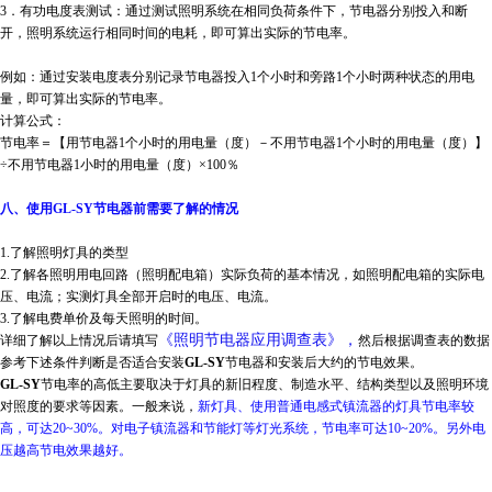
3．有功电度表测试：通过测试照明系统在相同负荷条件下，节电器分别投入和断
开，照明系统运行相同时间的电耗，即可算出实际的节电率。
例如：通过安装电度表分别记录节电器投入1个小时和旁路1个小时两种状态的用电
量，即可算出实际的节电率。
计算公式：
节电率＝【用节电器1个小时的用电量（度）－不用节电器1个小时的用电量（度）】
÷不用节电器1小时的用电量（度）×100％
八、使用
GL-SY
节电器前需要了解的情况
1.了解照明灯具的类型
2.了解各照明用电回路（照明配电箱）实际负荷的基本情况，如照明配电箱的实际电
压、电流；实测灯具全部开启时的电压、电流。
3.了解电费单价及每天照明的时间。
《照明节电器应用调查表》，
详细了解以上情况后请填写
然后根据调查表的数据
参考下述条件判断是否适合安装
GL-SY
节电器和安装后大约的节电效果。
GL-SY
节电率的高低主要取决于灯具的新旧程度、制造水平、结构类型以及照明环境
对照度的要求等因素。一般来说，
新灯具、使用普通电感式镇流器的灯具节电率较
高，可达20~30%。对电子镇流器和节能灯等灯光系统，节电率可达10~20%。另外电
压越高节电效果越好。