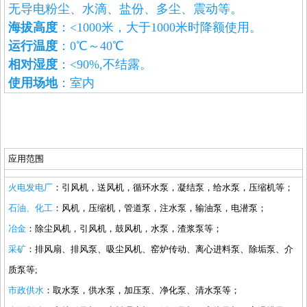
无导电粉尘、水滴、盐份、多尘、震动等。
海拔高度
：<1000米，大于1000米时降额使用。
运行温度
：0℃～40℃
相对湿度
：<90%,不结露。
使用场地
：室内
应用范围
火电发电厂
：引风机，送风机，循环水泵，凝结泵，给水泵，压缩机等；
石油、化工
：风机，压缩机，管道泵，注水泵，输油泵，电潜泵；
冶金
：除尘风机，引风机，鼓风机，水泵，渣浆泵等；
采矿
：排风扇、排风泵、吸尘风机、窑炉传动、离心进料泵、除垢泵、介
质泵等;
市政供水
：取水泵，供水泵，加压泵、净化泵、清水泵等；