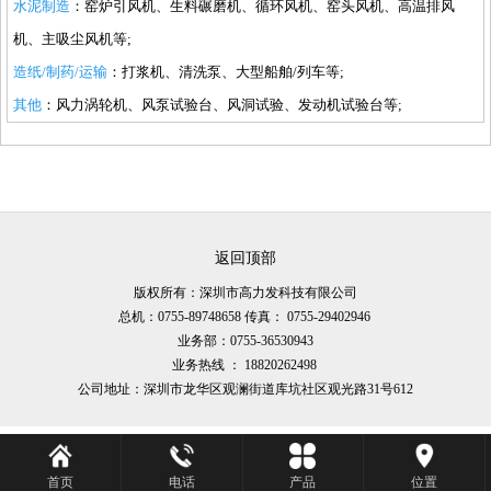
水泥制造
：窑炉引风机、生料碾磨机、循环风机、窑头风机、高温排风
机、主吸尘风机等;
造纸/制药/运输
：打浆机、清洗泵、大型船舶/列车等;
其他
：风力涡轮机、风泵试验台、风洞试验、发动机试验台等;
返回顶部
版权所有：深圳市高力发科技有限公司
总机：0755-89748658 传真： 0755-29402946
业务部：0755-36530943
业务热线 ： 18820262498
公司地址：深圳市龙华区观澜街道库坑社区观光路31号612
首页
电话
产品
位置