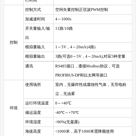
行时间
控制方式
空间矢量控制正弦波PWM控制
加减速时间
4～1000s
开关量输入/输
11路/10路
出
控制
模拟量输入
1～5V，4～20mA (4路)
模拟量输出
3路(可选0～5V，4～20mA),对应5种变量
通讯
RS485接口，遵循Modbus协议，可选
PROFIBUS-DP和以太网等接口
使用场所
室内，无爆炸性或腐蚀性气体，无导电粉
尘，无油雾
运行环境温度
0～+40℃
环境
储运温度
-40℃～+70℃
环境湿度
<90%(无凝露)
海拔高度
<1000米，高于1000米需降额使用