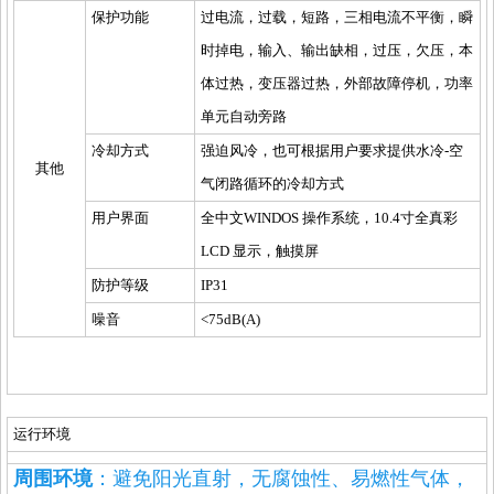
保护功能
过电流，过载，短路，三相电流不平衡，瞬
时掉电，输入、输出缺相，过压，欠压，本
体过热，变压器过热，外部故障停机，功率
单元自动旁路
冷却方式
强迫风冷，也可根据用户要求提供水冷-空
其他
气闭路循环的冷却方式
用户界面
全中文WINDOS 操作系统，10.4寸全真彩
LCD 显示，触摸屏
防护等级
IP31
噪音
<75dB(A)
运行环境
周围环境
：避免阳光直射，无腐蚀性、易燃性气体，