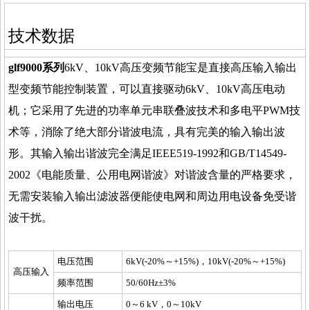
技术数据
glf9000
系列
6kV、10kV高压变频节能宝是直接高压输入输出
型变频节能控制装置，可以直接驱动6kV、10kV高压电动
机；它采用了先进的功率单元串联叠波技术和多电平PWM技
术等，消除了绝大部分谐波电流，具有完美的输入输出波
形。其输入输出谐波完全满足IEEE519-1992和GB/T14549-
2002《电能质量、公用电网谐波》对谐波含量的严格要求，
无需安装输入输出滤波器便能使电网和周边用电设备免受谐
波干扰。
电压范围
6kV(-20%～+15%)，10kV(-20%～+15%)
高压输入
频率范围
50/60Hz±3%
输出电压
0～6 kV，0～10kV