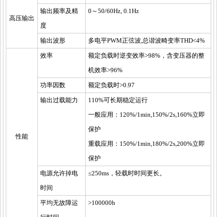
输出频率及精
0～50/60Hz, 0.1Hz
高压输出
度
输出波形
多电平PWM正弦波,总谐波畸变率THD<4%
效率
额定负载时逆变效率>98%，含变压器的整
机效率>96%
功率因数
额定负载时>0.97
输出过载能力
110%可长期稳定运行
一般应用：120%/1min,150%/2s,160%立即
保护
性能
重载应用：150%/1min,180%/2s,200%立即
保护
电源允许掉电
≤250ms，轻载时时间更长。
时间
平均无故障运
>100000h