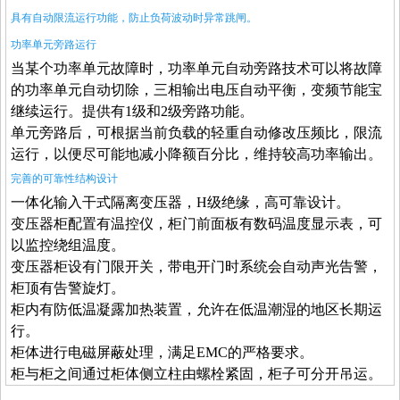
具有自动限流运行功能，防止负荷波动时异常跳闸。
功率单元旁路运行
当某个功率单元故障时，功率单元自动旁路技术可以将故障
的功率单元自动切除，三相输出电压自动平衡，变频节能宝
继续运行。提供有1级和2级旁路功能。
单元旁路后，可根据当前负载的轻重自动修改压频比，限流
运行，以便尽可能地减小降额百分比，维持较高功率输出。
完善的可靠性结构设计
一体化输入干式隔离变压器，H
级绝缘，高可靠设计。
变压器柜配置有温控仪，柜门前面板有数码温度显示表，可
以监控绕组温度。
变压器柜设有门限开关，带电开门时系统会自动声光告警，
柜顶有告警旋灯。
柜内有防低温凝露加热装置，允许在低温潮湿的地区长期运
行。
柜体进行电磁屏蔽处理，满足EMC
的严格要求。
柜与柜之间通过柜体侧立柱由螺栓紧固，柜子可分开吊运。