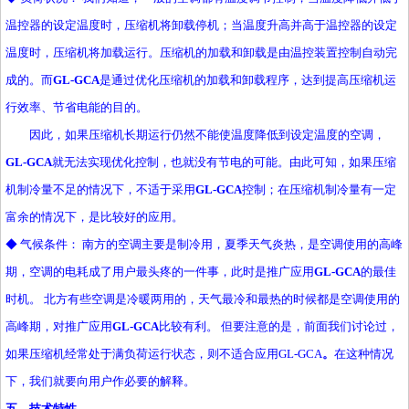
温控器的设定温度时，压缩机将卸载停机；当温度升高并高于温控器的设定
温度时，压缩机将加载运行。压缩机的加载和卸载是由温控装置控制自动完
成的。而
GL-GCA
是通过优化压缩机的加载和卸载程序，达到提高压缩机运
行效率、节省电能的目的。
因此，如果压缩机长期运行仍然不能使温度降低到设定温度的空调，
GL-GCA
就无法实现优化控制，也就没有节电的可能。由此可知，如果压缩
机制冷量不足的情况下，不适于采用
GL-GCA
控制；在压缩机制冷量有一定
富余的情况下，是比较好的应用。
◆ 气候条件： 南方的空调主要是制冷用，夏季天气炎热，是空调使用的高峰
期，空调的电耗成了用户最头疼的一件事，此时是推广应用
GL-GCA
的最佳
时机。 北方有些空调是冷暖两用的，天气最冷和最热的时候都是空调使用的
高峰期，对推广应用
GL-GCA
比较有利。 但要注意的是，前面我们讨论过，
如果压缩机经常处于满负荷运行状态，则不适合应用GL-GCA
。
在这种情况
下，我们就要向用户作必要的解释。
五、技术特性