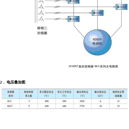
2
．
电压叠加图