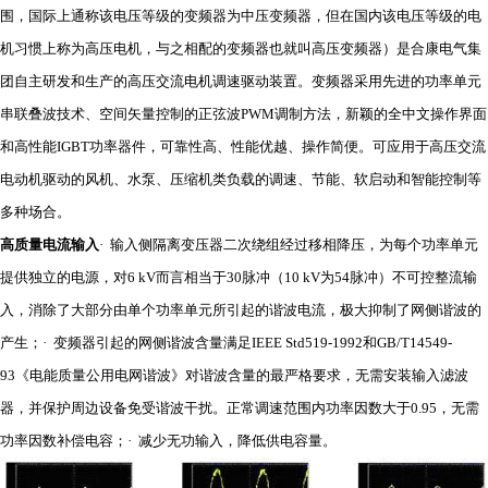
围，国际上通称该电压等级的变频器为中压变频器，但在国内该电压等级的电
机习惯上称为高压电机，与之相配的变频器也就叫高压变频器）是合康电气集
团自主研发和生产的高压交流电机调速驱动装置。变频器采用先进的功率单元
串联叠波技术、空间矢量控制的正弦波PWM调制方法，新颖的全中文操作界面
和高性能IGBT功率器件，可靠性高、性能优越、操作简便。可应用于高压交流
电动机驱动的风机、水泵、压缩机类负载的调速、节能、软启动和智能控制等
多种场合。
高质量电流输入
· 输入侧隔离变压器二次绕组经过移相降压，为每个功率单元
提供独立的电源，对6 kV而言相当于30脉冲（10 kV为54脉冲）不可控整流输
入，消除了大部分由单个功率单元所引起的谐波电流，极大抑制了网侧谐波的
产生；· 变频器引起的网侧谐波含量满足IEEE Std519-1992和GB/T14549-
93《电能质量公用电网谐波》对谐波含量的最严格要求，无需安装输入滤波
器，并保护周边设备免受谐波干扰。正常调速范围内功率因数大于0.95，无需
功率因数补偿电容；· 减少无功输入，降低供电容量。