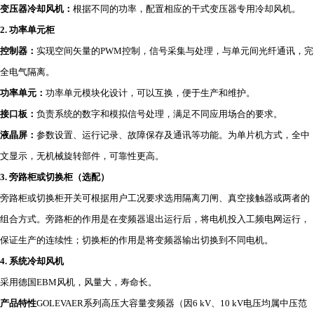
变压器冷却风机：
根据不同的功率，配置相应的干式变压器专用冷却风机。
2.
功率单元柜
控制器：
实现空间矢量的PWM控制，信号采集与处理，与单元间光纤通讯，完
全电气隔离。
功率单元：
功率单元模块化设计，可以互换，便于生产和维护。
接口板：
负责系统的数字和模拟信号处理，满足不同应用场合的要求。
液晶屏：
参数设置、运行记录、故障保存及通讯等功能。为单片机方式，全中
文显示，无机械旋转部件，可靠性更高。
3.
旁路柜或切换柜（选配）
旁路柜或切换柜开关可根据用户工况要求选用隔离刀闸、真空接触器或两者的
组合方式。旁路柜的作用是在变频器退出运行后，将电机投入工频电网运行，
保证生产的连续性；切换柜的作用是将变频器输出切换到不同电机。
4.
系统冷却风机
采用德国EBM风机，风量大，寿命长。
产品特性
GOLEVAER系列高压大容量变频器（因6 kV、10 kV电压均属中压范