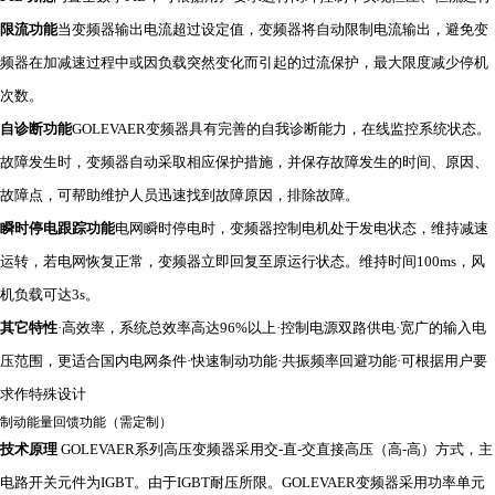
限流功能
当变频器输出电流超过设定值，变频器将自动限制电流输出，避免变
频器在加减速过程中或因负载突然变化而引起的过流保护，最大限度减少停机
次数。
自诊断功能
GOLEVAER变频器具有完善的自我诊断能力，在线监控系统状态。
故障发生时，变频器自动采取相应保护措施，并保存故障发生的时间、原因、
故障点，可帮助维护人员迅速找到故障原因，排除故障。
瞬时停电跟踪功能
电网瞬时停电时，变频器控制电机处于发电状态，维持减速
运转，若电网恢复正常，变频器立即回复至原运行状态。维持时间100ms，风
机负载可达3s。
其它特性
·高效率，系统总效率高达96%以上·控制电源双路供电·宽广的输入电
压范围，更适合国内电网条件·快速制动功能·共振频率回避功能·可根据用户要
求作特殊设计
制动能量回馈功能（需定制）
技术原理
GOLEVAER系列高压变频器采用交-直-交直接高压（高-高）方式，主
电路开关元件为IGBT。由于IGBT耐压所限。GOLEVAER变频器采用功率单元