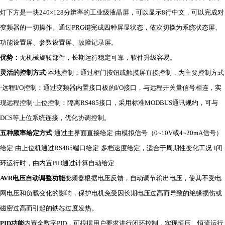
灯下方是一块240×128分辨率的工业级液晶屏，可以显示8行中文，可以完成对
变频器的一切操作。通过PRG键完成四种屏显状态，依次切换为系统状态屏、
功能设置屏、参数设置屏、故障记录屏。
优势：
无机械旋转部件，长期运行稳定可靠，软件升级容易。
灵活的控制方式
·本地控制：通过柜门按钮或触摸屏直接控制，为主要控制方式
·远程I/O控制：通过变频器内置接口板的I/O接口，与远程开关量信号相连，实
现远程控制·上位控制：隔离RS485接口，采用标准MODBUS通讯规约，可与
DCS等上位系统连接，优化协调控制。
五种频率给定方式
·通过主界面直接给定·由模拟信号（0~10V或4~20mA信号）
给定·由上位机通过RS485端口给定·多档速度给定，适合于周期性变化工况·l闭
环运行时，由内置PID通过计算自动给定
AVR
电压自动调整功能
变频器根据电压反馈，自动调节输出电压，使其不受电
网电压和负载变化的影响，保护电机免受因长期电压过高而导致的绝缘损伤或
磁密过高而引起的铁芯过度发热。
PID
功能
内置全数字PID，可根据用户要求进行闭环控制，实现恒压、恒流运行