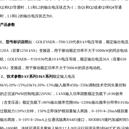
Q2和Q3导通时，L1和L2的输出电压状态为-1；当Q1和Q2或者Q3和Q4导通
时，L1和L2的输出电压状态为0。
产品参数
1
、型号标识说明
如：GOLEVAER—T06/120代表6 kV电压等级，额定输出电流
120A（容量1250 kVA）变频器，用于驱动额定功率不大于1000kW的同步电动
机；GOLEVAER—Y10/036代表10 kV电压等级，额定输出电流36A（容量630
kVA）变频器，用于驱动额定功率不大于500kW的异步电动机。
2
、技术参数
6 kV
系列
10kV
系列
额定输入电压
6kV(-20%~15%)10kV(-20%~15%)输入频率45Hz~55Hz调制技术空间矢量控制
的正弦波PWM控制电源220VAC，1 kVA输入功率因数额定负载下≥0.96效率
（含变压器）额定负载下≥96%输出频率范围0Hz~120Hz输出频率分辩率0.01Hz
过载能力120%1分钟，150%立即保护模拟量输入两路，0~10V/4~20mA模拟量
输出两路，0~10V/4~20mA上位通讯隔离RS485接口，MODBUS规约加减时间5
秒~1600秒，连续可调开关量输入输出12入/9出运行环境温度0到40℃贮存/运输